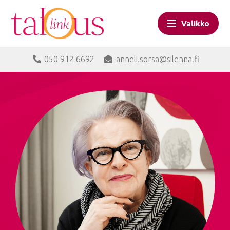
Valikko
050 912 6692
anneli.sorsa@silenna.fi