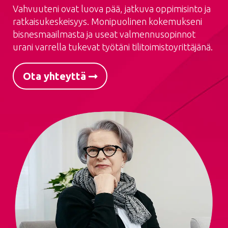
Vahvuuteni ovat luova pää, jatkuva oppimisinto ja
ratkaisukeskeisyys. Monipuolinen kokemukseni
bisnesmaailmasta ja useat valmennusopinnot
urani varrella tukevat työtäni tilitoimistoyrittäjänä.
Ota yhteyttä